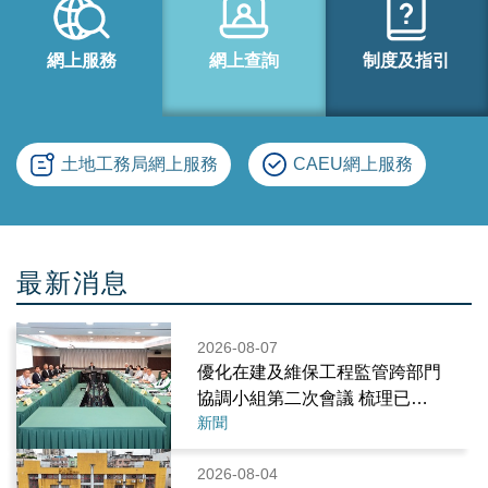
網上服務
網上查詢
制度及指引
土地工務局網上服務
CAEU網上服務
最新消息
2026-08-07
優化在建及維保工程監管跨部門
協調小組第二次會議 梳理已入
新聞
住樓宇外牆維修防火安全監管流
程
2026-08-04